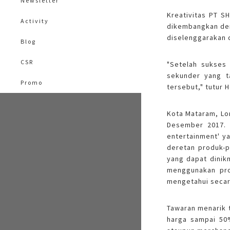
Newsletter
Kreativitas PT S
Activity
dikembangkan den
diselenggarakan d
Blog
CSR
"Setelah sukses
sekunder yang t
Promo
tersebut," tutur 
Kota Mataram, Lom
Desember 2017. 
entertainment' y
deretan produk-
yang dapat dini
menggunakan pro
mengetahui secar
Tawaran menarik 
harga sampai 50