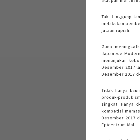
ataupun merchand
Tak tanggung-ta
melakukan pembel
jutaan rupiah.
Guna meningkat
Japanese Modern
menunjukan kebol
Desember 2017 lal
Desember 2017 den
Tidak hanya kau
produk-produk sm
singkat. Hanya 
kompetisi memasa
Desember 2017 di
Epicentrum Mal.