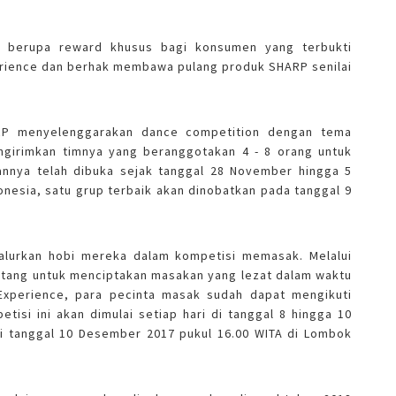
a' berupa reward khusus bagi konsumen yang terbukti
rience dan berhak membawa pulang produk SHARP senilai
P menyelenggarakan dance competition dengan tema
irimkan timnya yang beranggotakan 4 - 8 orang untuk
annya telah dibuka sejak tanggal 28 November hingga 5
onesia, satu grup terbaik akan dinobatkan pada tanggal 9
lurkan hobi mereka dalam kompetisi memasak. Melalui
antang untuk menciptakan masakan yang lezat dalam waktu
Experience, para pecinta masak sudah dapat mengikuti
si ini akan dimulai setiap hari di tanggal 8 hingga 10
di tanggal 10 Desember 2017 pukul 16.00 WITA di Lombok