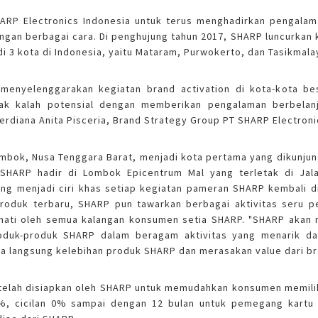
Air Fryer
HARP Electronics Indonesia untuk terus menghadirkan pengal
Electric Iron
gan berbagai cara. Di penghujung tahun 2017, SHARP luncurkan 
i 3 kota di Indonesia, yaitu Mataram, Purwokerto, dan Tasikmala
 menyelenggarakan kegiatan brand activation di kota-kota be
ak kalah potensial dengan memberikan pengalaman berbelan
Herdiana Anita Pisceria, Brand Strategy Group PT SHARP Electroni
bok, Nusa Tenggara Barat, menjadi kota pertama yang dikunjungi
SHARP hadir di Lombok Epicentrum Mal yang terletak di Jala
ang menjadi ciri khas setiap kegiatan pameran SHARP kembali 
produk terbaru, SHARP pun tawarkan berbagai aktivitas seru 
kmati oleh semua kalangan konsumen setia SHARP. "SHARP aka
duk-produk SHARP dalam beragam aktivitas yang menarik dan 
a langsung kelebihan produk SHARP dan merasakan value dari bra
telah disiapkan oleh SHARP untuk memudahkan konsumen memilik
%, cicilan 0% sampai dengan 12 bulan untuk pemegang kartu k