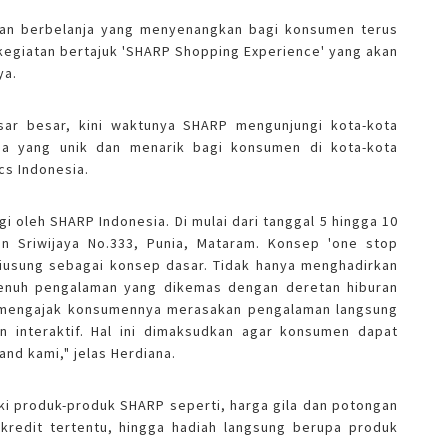
aman berbelanja yang menyenangkan bagi konsumen terus
kegiatan bertajuk 'SHARP Shopping Experience' yang akan
ya.
sar besar, kini waktunya SHARP mengunjungi kota-kota
ja yang unik dan menarik bagi konsumen di kota-kota
cs Indonesia.
 oleh SHARP Indonesia. Di mulai dari tanggal 5 hingga 10
n Sriwijaya No.333, Punia, Mataram. Konsep 'one stop
diusung sebagai konsep dasar. Tidak hanya menghadirkan
penuh pengalaman yang dikemas dengan deretan hiburan
n mengajak konsumennya merasakan pengalaman langsung
interaktif. Hal ini dimaksudkan agar konsumen dapat
nd kami," jelas Herdiana.
i produk-produk SHARP seperti, harga gila dan potongan
redit tertentu, hingga hadiah langsung berupa produk