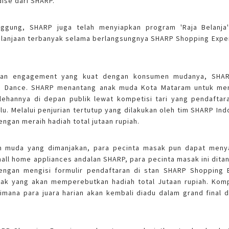
ise dari SHARP.
nggung, SHARP juga telah menyiapkan program 'Raja Belanj
anjaan terbanyak selama berlangsungnya SHARP Shopping Expe
kan engagement yang kuat dengan konsumen mudanya, SHAR
 Dance. SHARP menantang anak muda Kota Mataram untuk meng
ehannya di depan publik lewat kompetisi tari yang pendaftar
u. Melalui penjurian tertutup yang dilakukan oleh tim SHARP Ind
gan meraih hadiah total jutaan rupiah.
m muda yang dimanjakan, para pecinta masak pun dapat menya
all home appliances andalan SHARP, para pecinta masak ini dit
dengan mengisi formulir pendaftaran di stan SHARP Shopping 
k yang akan memperebutkan hadiah total Jutaan rupiah. Kompeti
mana para juara harian akan kembali diadu dalam grand final 