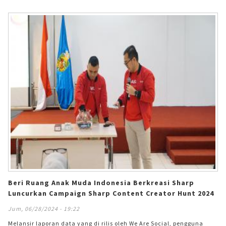
AIoT Cocoro Home, dalam acara pameran regional SHARP SYNC UP
2024 di Thailand.&#13; &#13; Pameran regional SHARP SYNC UP 2024
merupakan tanggapan positif Sharp terhadap gaya hidup konsumen
yang terus berubah di wilayah ini
Beri Ruang Anak Muda Indonesia Berkreasi Sharp
Luncurkan Campaign Sharp Content Creator Hunt 2024
Jum, 06/28/2024 - 19:22
Melansir laporan data yang di rilis oleh We Are Social, pengguna