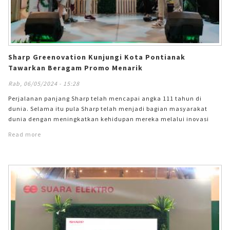
Sharp Greenovation Kunjungi Kota Pontianak
Tawarkan Beragam Promo Menarik
Rab, 06/05/2024 - 15:28
Perjalanan panjang Sharp telah mencapai angka 111 tahun di
dunia. Selama itu pula Sharp telah menjadi bagian masyarakat
dunia dengan meningkatkan kehidupan mereka melalui inovasi
produk dan teknologi terkini yang dirancang untuk memberikan
Read more
kemudahan dalam menjalankan gaya hidup sehari-hari. &#13;
&#13; &#13; &#13; Sebagai rangkaian dari perayaan hari jadi Sharp
Corporation ke 111 tahun, Sharp Indonesia menggelar pameran
Sharp Greenovation yang menghadirkan jajaran produk dan
teknologi terbaru Sharp serta ajakan kepada masyarakat untuk
secara aktif melakukan aksi pelestarian lingkungan. Pontianak
menjadi kota