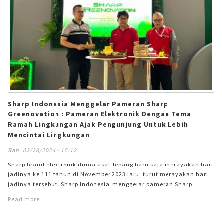
Sharp Indonesia Menggelar Pameran Sharp
Greenovation : Pameran Elektronik Dengan Tema
Ramah Lingkungan Ajak Pengunjung Untuk Lebih
Mencintai Lingkungan
Rab, 02/28/2024 - 15:12
Sharp brand elektronik dunia asal Jepang baru saja merayakan hari
jadinya ke 111 tahun di November 2023 lalu, turut merayakan hari
jadinya tersebut, Sharp Indonesia menggelar pameran Sharp
Greenovation yang diselenggarakan di Main Atrium – Manado Town
Read more
Square (Mantos) 3 dari tanggal 28 Februari – 3 Maret 2024. Sesuai
dengan komitmen Sharp dalam menjalankan bisnisnya, Sharp