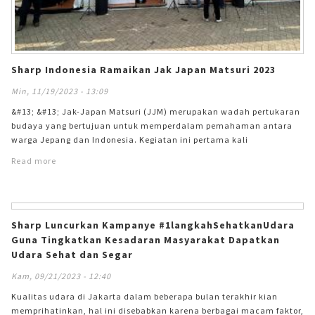
Sharp Indonesia Ramaikan Jak Japan Matsuri 2023
Min, 11/19/2023 - 13:09
&#13; &#13; Jak-Japan Matsuri (JJM) merupakan wadah pertukaran
budaya yang bertujuan untuk memperdalam pemahaman antara
warga Jepang dan Indonesia. Kegiatan ini pertama kali
diselenggarakan pada tahun 2009 di Jakarta berkolaborasi antara
Read more
pihak pemerintah dan swasta, mendapatkan respon yang sangat
positif, sejak saat itu kegiatan ini menjadi kegiatan tahunan yang
diselenggarakan di Jakarta, karena dapat mempererat ikatan
persahabatan antara Jepang dan Indonesia. Tahun ini Jak-Japan
Matsuri diselenggarakan di Gambir Expo, JIEXPO Kemayoran
Sharp Luncurkan Kampanye #1langkahSehatkanUdara
Jakarta pada tanggal 18 – 19 November 2023. &#13; &#13; &#13;
Guna Tingkatkan Kesadaran Masyarakat Dapatkan
&#13; Sharp
Udara Sehat dan Segar
Kam, 09/21/2023 - 12:40
Kualitas udara di Jakarta dalam beberapa bulan terakhir kian
memprihatinkan, hal ini disebabkan karena berbagai macam faktor,