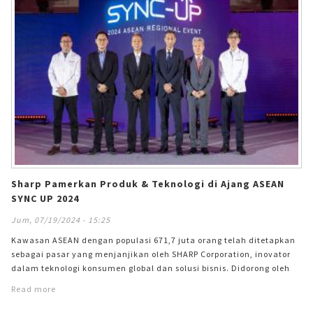
Slow Juicer
Sandwich Toaster
Air Fryer
Electric Iron
Sharp Pamerkan Produk & Teknologi di Ajang ASEAN
SYNC UP 2024
Jum, 07/19/2024 - 15:25
Kawasan ASEAN dengan populasi 671,7 juta orang telah ditetapkan
sebagai pasar yang menjanjikan oleh SHARP Corporation, inovator
dalam teknologi konsumen global dan solusi bisnis. Didorong oleh
tren perubahan gaya hidup rumah tangga di wilayah ini, Sharp
Read more
memperkenalkan jajaran produk terbaru mereka, seperti peralatan
rumah tangga, Audio Video, Smartphone, dan solusi rumah pintar