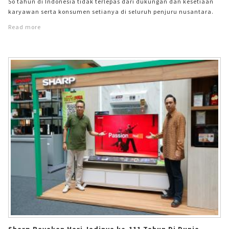
5o tahun di Indonesia tidak terlepas dari dukungan dan kesetiaan
karyawan serta konsumen setianya di seluruh penjuru nusantara.
&#13; &#13; &#13; &#13; Ekspansi bisnis yang dilakukan oleh Sharp
Read more
Indonesia memasuki babak baru saat memindahkan lokasi
pabriknya dari Pulogadung, Jakarta Timur ke Karawang Industrial
International City (KIIC), Karawang Barat, Jawa Barat pada awal
tahun 2014. Menempati luas lahan sekitar 31 Ha, menjadikan pabrik
Sharp Indonesia menjadi pabrik peralatan rumah tangga terbesar
diantara pabrik Sharp di seluruh dunia. &#13; &#13;