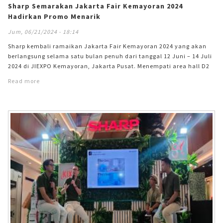
Sharp Semarakan Jakarta Fair Kemayoran 2024
Hadirkan Promo Menarik
Jum, 06/21/2024 - 18:14
Sharp kembali ramaikan Jakarta Fair Kemayoran 2024 yang akan
berlangsung selama satu bulan penuh dari tanggal 12 Juni – 14 Juli
2024 di JIEXPO Kemayoran, Jakarta Pusat. Menempati area hall D2
No.77, Booth Sharp hadir dengan menyuguhkan konsep desain
Read more
futuristik yang terlihat jelas melalui penggunaan ornamen
berbentuk lengkungan dan keseluruhan tampilan yang dinamis
serta pencahayaan light emitting diode (LED) yang berwarna sangat
terang. Identitas Sharp tampak jelas melalui penggunaan warna
merah sebagai warna utama sedangkan visi misi perusahaan
terhadap isu pelestarian lingkungan di