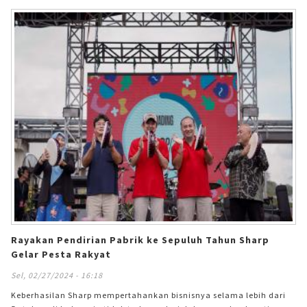
mengusung konsep ramah lingkungan dalam pameran ini guna
meningkatkan kesadaran masyarakat dengan mengajak konsumen
setianya untuk turut melakukan pelestarian lingkungan melalui
penggunaan produk-produk elektronik yang
Rayakan Pendirian Pabrik ke Sepuluh Tahun Sharp
Gelar Pesta Rakyat
Sel, 02/27/2024 - 16:18
Keberhasilan Sharp mempertahankan bisnisnya selama lebih dari