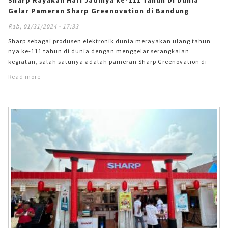
Sharp Rayakan Hari Jadinya ke-111 Tahun Di Dunia
Gelar Pameran Sharp Greenovation di Bandung
Rab, 01/31/2024 - 17:33
Sharp sebagai produsen elektronik dunia merayakan ulang tahun
nya ke-111 tahun di dunia dengan menggelar serangkaian
kegiatan, salah satunya adalah pameran Sharp Greenovation di
Main Atrium Trans Studio Mall Bandung yang berlangsung dari
Read more
tanggal 31 Januari – 4 Februari 2024. Mengangkat pesan pelestarian
lingkungan untuk masa depan yang lebih baik, Sharp mengajak
konsumen setianya untuk turut melakukan pelestarian lingkungan
melalui penggunaan produk-produk elektronik yang ramah
lingkungan dan konsisten dalam melakukan aksi menjaga
lingkungan.&#13; &#13; &#13; &#13; Shinji Teraoka, Presiden
Direktur, PT Sharp