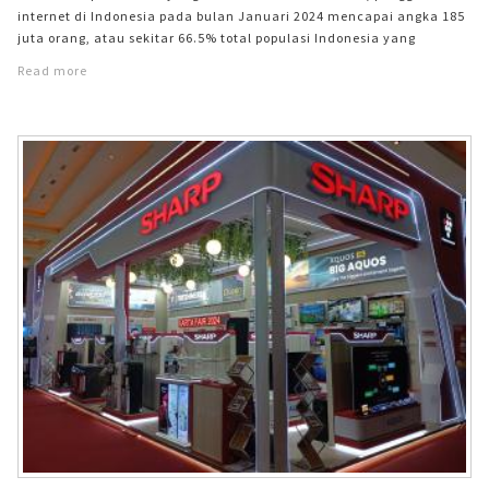
internet di Indonesia pada bulan Januari 2024 mencapai angka 185
juta orang, atau sekitar 66.5% total populasi Indonesia yang
berjumlah 278,7 juta orang. Dampak dari peningkatan pengguna
Read more
internet tersebut memicu pertumbuhan industri konten kreator di
Indonesia. Banyak anak muda di Indonesia menjadikan konten
kreator sebuah lapangan pekerjaan baru. Seiring dengan kemajuan
teknologi, saat ini para konten kreator dapat dengan mudah
memproduksi dan mengunggah konten ke sosial media hanya
dengan menggunakan perangkat smartphone. &#13; &#13;