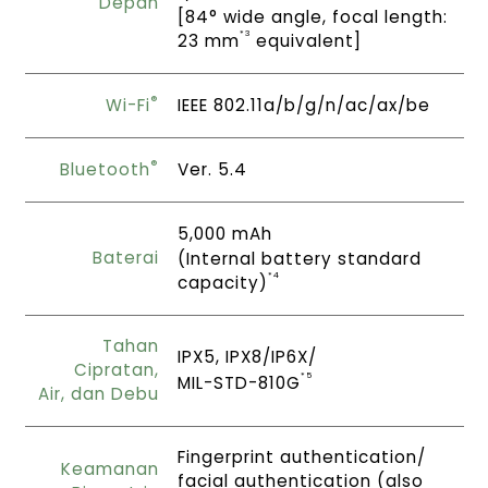
Depan
[84° wide angle, focal length:
*3
23 mm
equivalent]
®
Wi-Fi
IEEE 802.11a/b/g/n/ac/ax/be
®
Bluetooth
Ver. 5.4
5,000 mAh
Baterai
(Internal battery standard
*4
capacity)
Tahan
IPX5, IPX8/IP6X/
Cipratan,
*5
MIL-STD-810G
Air, dan Debu
Fingerprint authentication/
Keamanan
facial authentication (also