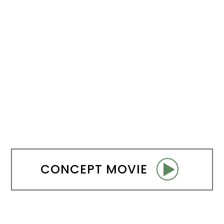
Slow Juicer
Sandwich Toaster
Air Fryer
Electric Iron
CONCEPT MOVIE