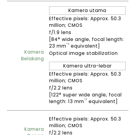
Kamera utama
Effective pixels: Approx. 50.3
million; CMOS
f/1.9 lens
[84° wide angle, focal length:
*3
23 mm
equivalent]
Kamera
Optical image stabilization
Belakang
Kamera ultra-lebar
Effective pixels: Approx. 50.3
million; CMOS
f/2.2 lens
[122° super wide angle, focal
*3
length: 13 mm
equivalent]
Effective pixels: Approx. 50.3
million; CMOS
Kamera
f/2.2 lens