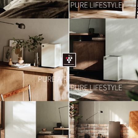
Slow Juicer
Sandwich Toaster
Air Fryer
Electric Iron