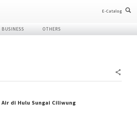
E-Catalog
BUSINESS
OTHERS
og
og
dio
Home Appliances
chnology Effect
 of Plasmacluster
ir Purifier
ries
ier
Air di Hulu Sungai Ciliwung
7 Shields
er