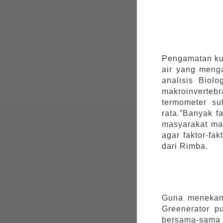
Pengamatan kua
air yang menga
analisis Biol
makroinverteb
termometer su
rata.”Banyak f
masyarakat mau
agar faktor-fa
dari Rimba.
Guna menekan 
Greenerator p
bersama-sama m