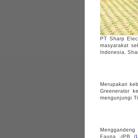
PT Sharp Elec
masyarakat se
Indonesia. Sha
Merupakan keb
Greenerator k
mengunjungi Ti
Menggandeng k
Fauna -IPB (