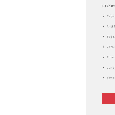
Air Fryer
Fitur U
Electric Iron
Capac
Anti 
Eco 
Zero 
True
Long
Softe