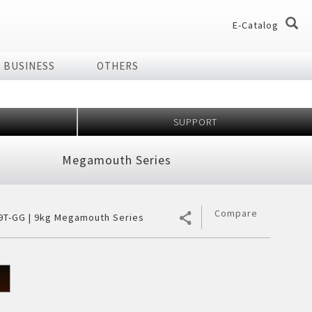
E-Catalog
BUSINESS
OTHERS
og
og
SUPPORT
dio
Home Appliances
Megamouth Series
chnology Effect
 of Plasmacluster
ir Purifier
ries
Compare
9T-GG | 9kg Megamouth Series
ier
7 Shields
er