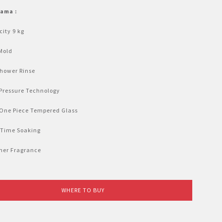
tama :
ity 9 kg
Mold
Shower Rinse
Pressure Technology
 One Piece Tempered Glass
 Time Soaking
ner Fragrance
WHERE TO BUY