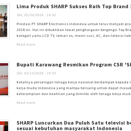
Lima Produk SHARP Sukses Raih Top Brand
Sel, 02/20/2018 - 14:32
Prestasi PT SHARP Electronics Indonesia untuk terus menjadi pr
2018 ini. Hal ini dibuktikan lewat penghargaan bergengsi Top 
kategori yaitu LCD TV, lemari es, mesin cuci, AC, dan televisi
tahunan ini juga menjadi cermin komitmen yang terus dibawa S
Read more
Indonesia. Tak hanya satu kali, SHARP Indonesia bahkan sukses
Bupati Karawang Resmikan Program CSR 'S
Sel, 02/13/2018 - 14:33
Ketatnya persaingan tenaga kerja nasional berdampak kepada 
kerja muda Indonesia yang mampu bersaing untuk dapat masuk 
keterampilan dan keahlian yang dimiliki oleh tenaga kerja mud
melatarbelakangi sektor industri untuk mencari tenaga-tenaga
Read more
sesuai dengan bidang yang dibutuhkan. Melihat kondisi tersebut
Social
SHARP Luncurkan Dua Puluh Satu televisi b
sesuai kebutuhan masyarakat Indonesia