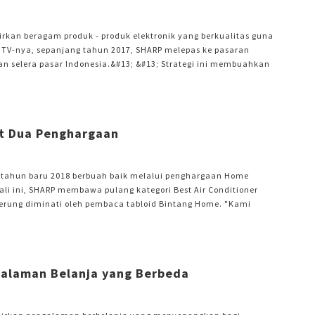
irkan beragam produk - produk elektronik yang berkualitas guna
TV-nya, sepanjang tahun 2017, SHARP melepas ke pasaran
gan selera pasar Indonesia.&#13; &#13; Strategi ini membuahkan
i Indonesia sebesar 20.5% versi GfK sebuah lembaga riset pasar
a mempertahankan posisi ini, di tahun 2018 SHARP Indonesia
t Dua Penghargaan
 tahun baru 2018 berbuah baik melalui penghargaan Home
Kali ini, SHARP membawa pulang kategori Best Air Conditioner
derung diminati oleh pembaca tabloid Bintang Home. "Kami
g Home yang telah memilih SHARP khususnya untuk produk AC
ak positif sekali bagi kami untuk terus meningkatkan citra merek
alaman Belanja yang Berbeda