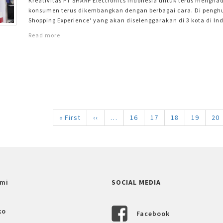
Kreativitas PT SHARP Electronics Indonesia untuk terus meng
konsumen terus dikembangkan dengan berbagai cara. Di penghu
Shopping Experience' yang akan diselenggarakan di 3 kota di I
&#13; "Setelah sukses menyelenggarakan kegiatan brand activat
Read more
kota-kota sekunder yang tak kalah potensial dengan memberik
di kota-kota
First
« First
Halaman
‹‹
…
Halaman
16
Halaman
17
Halaman
18
Halaman
19
Ha
20
page
sebelumnya
mi
SOCIAL MEDIA
ko
Facebook