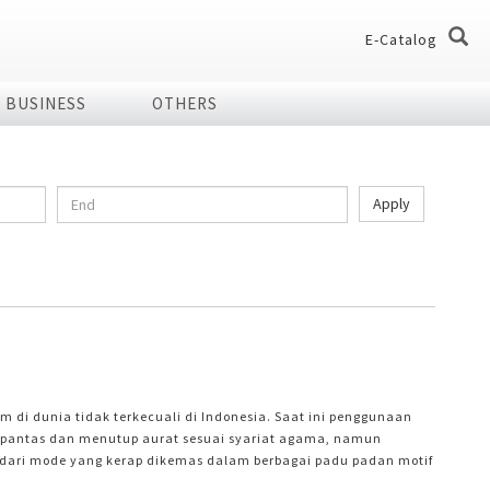
E-Catalog
BUSINESS
OTHERS
og
og
Apply
dio
Home Appliances
chnology Effect
 of Plasmacluster
ir Purifier
ries
ier
7 Shields
er
 di dunia tidak terkecuali di Indonesia. Saat ini penggunaan
g pantas dan menutup aurat sesuai syariat agama, namun
 dari mode yang kerap dikemas dalam berbagai padu padan motif
enanganan hijab tidak bisa dilakukan secara sembarangan.