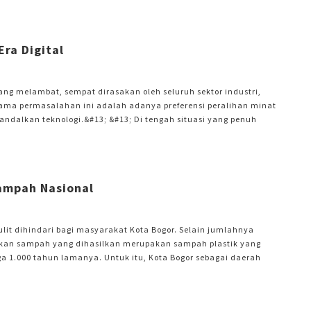
nics Indonesia memperkenalkan mesin cuci Hijab Series yang
ra Digital
ng melambat, sempat dirasakan oleh seluruh sektor industri,
 utama permasalahan ini adalah adanya preferensi peralihan minat
ndalkan teknologi.&#13; &#13; Di tengah situasi yang penuh
unjukan kemampuanya dalam mempertahankan pasar dengan
Keberhasilan dalam mencapai pangsa pasar nomor satu di
Sampah Nasional
it dihindari bagi masyarakat Kota Bogor. Selain jumlahnya
yakan sampah yang dihasilkan merupakan sampah plastik yang
ga 1.000 tahun lamanya. Untuk itu, Kota Bogor sebagai daerah
pah agar tidak berdampak buruk bagi daerah hilir di
ekaligus bertepatan dengan Hari Peduli Sampah Nasional di