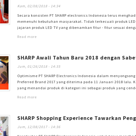
Kam, 02/08/2018 - 14:34
Secara konsisten PT SHARP electronics Indonesia terus menghad
memenuhi kebutuhan masyarakat. Tidak terkecuali produk LED 
jajaran produk LED TV yang dibenamkan fitur - fitur sesuai den
hasil dengan diraihnya posisi puncak pangsa pasar kategori TV d
Read more
terbesar dan terpercaya di dunia pada Desember 2017 lalu. Gun
SHARP Awali Tahun Baru 2018 dengan Sabe
Jum, 01/26/2018 - 14:35
Optimisme PT SHARP Electronics Indonesia dalam menyongsong
Preferred Brand 2017 yang diterima pada 11 Januari 2018 lalu. 
yang menandai produk di kategori ini sebagai produk yang cen
berterima kasih sekali kepada seluruh pembaca tabloid Bintan
Read more
sebagai salah satu produk yang diminati. Hal ini tentu berdamp
SHARP Shopping Experience Tawarkan Peng
Jum, 12/08/2017 - 14:36