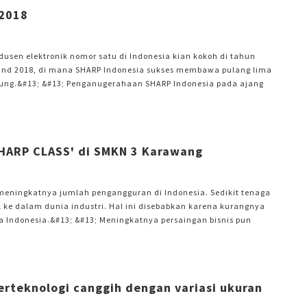
 2018
odusen elektronik nomor satu di Indonesia kian kokoh di tahun
Brand 2018, di mana SHARP Indonesia sukses membawa pulang lima
 tabung.&#13; &#13; Penganugerahaan SHARP Indonesia pada ajang
HARP untuk tetap menjadi yang terbaik di hati konsumen
 mengantongi predikat juara pada beberapa kategori Top
HARP CLASS' di SMKN 3 Karawang
meningkatnya jumlah pengangguran di Indonesia. Sedikit tenaga
ke dalam dunia industri. Hal ini disebabkan karena kurangnya
a Indonesia.&#13; &#13; Meningkatnya persaingan bisnis pun
 muda yang siap bekerja yang sudah memiliki bekal keahlian
, PT SHARP Electronics Indonesia melalui program Corporate
erteknologi canggih dengan variasi ukuran