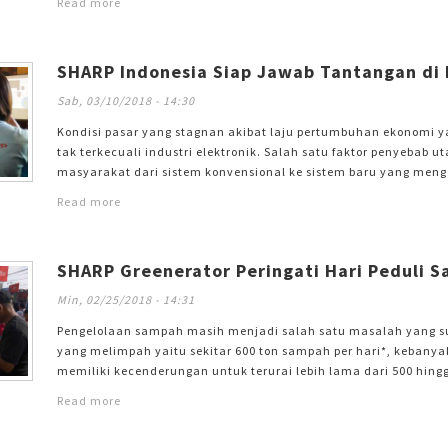
Read more
Air Fryer
Untuk memudahkan perawatan hijab tersebut, PT SHARP Electro
Electric Iron
mampu
SHARP Indonesia Siap Jawab Tantangan di E
Sab, 03/10/2018 - 14:30
Kondisi pasar yang stagnan akibat laju pertumbuhan ekonomi ya
tak terkecuali industri elektronik. Salah satu faktor penyebab
masyarakat dari sistem konvensional ke sistem baru yang menga
tantangan tersebut, SHARP justru secara stabil mampu men
Read more
menunjukan kenaikan pangsa pasarnya sekitar 3%.&#13; &#13; 
Indonesia tidak hanya
SHARP Greenerator Peringati Hari Peduli 
Min, 02/25/2018 - 14:31
Pengelolaan sampah masih menjadi salah satu masalah yang sul
yang melimpah yaitu sekitar 600 ton sampah per hari*, keban
memiliki kecenderungan untuk terurai lebih lama dari 500 hing
hulu patut mendapat perhatian lebih dalam penanggulangan sam
Read more
sekitarnya.&#13; &#13; Berangkat dari permasalahan tersebut s
tanggal 21 Februari